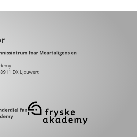
or
nnissintrum foar Meartaligens en
ademy
8, 8911 DX Ljouwert
nderdiel fan
ademy