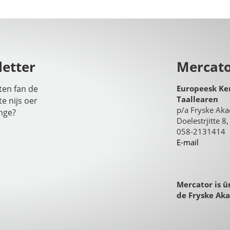
etter
Mercat
iten fan de
Europeesk Ke
Taallearen
te nijs oer
p/a Fryske Ak
nge?
Doelestrjitte 
058-2131414
E-mail
Mercator is û
de Fryske Ak