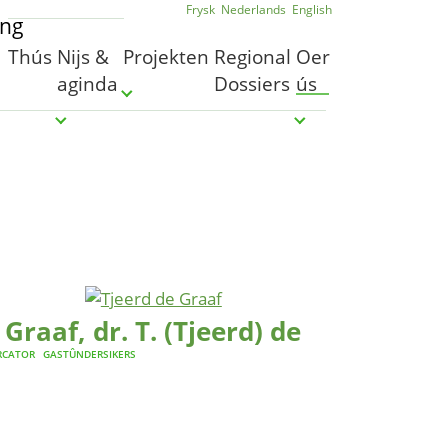
Frysk
Nederlands
English
Thús
Nijs &
Projekten
Regional
Oer
aginda
Dossiers
ús
Submenu for "Projekten"
Submenu for "Nijs & aginda"
Submenu for "Oer ú
Graaf, dr. T. (Tjeerd) de
RCATOR
GASTÛNDERSIKERS