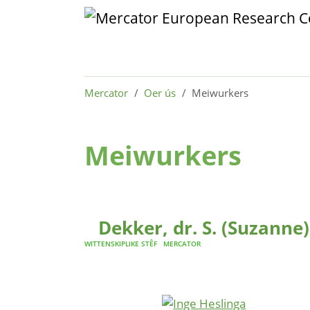
Skip to main content
Skip to page footer
You are here:
Mercator
Oer ús
Meiwurkers
Meiwurkers
Dekker, dr. S. (Suzanne)
WITTENSKIPLIKE STÊF
MERCATOR