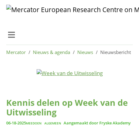
Skip to main content
Skip to page footer
You are here:
Mercator
Nieuws & agenda
Nieuws
Nieuwsbericht
Kennis delen op Week van de
Uitwisseling
06-18-2025
Aangemaakt door
Fryske Akademy
MEEDOEN
ALGEMEEN