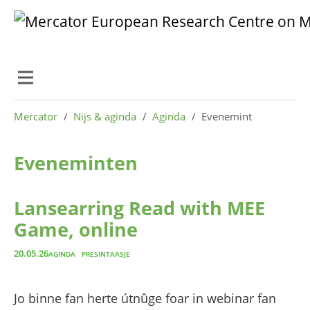
Skip to main content
Skip to page footer
You are here:
Mercator
Nijs & aginda
Aginda
Evenemint
Eveneminten
Lansearring Read with MEE
Game, online
20.05.26
AGINDA
PRESINTAASJE
Jo binne fan herte útnûge foar in webinar fan