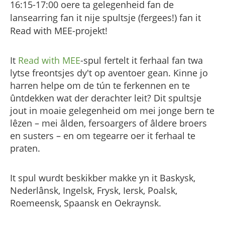
16:15-17:00 oere ta gelegenheid fan de
lansearring fan it nije spultsje (fergees!) fan it
Read with MEE-projekt!
It
Read with MEE
-spul fertelt it ferhaal fan twa
lytse freontsjes dy't op aventoer gean. Kinne jo
harren helpe om de tún te ferkennen en te
ûntdekken wat der derachter leit? Dit spultsje
jout in moaie gelegenheid om mei jonge bern te
lêzen – mei âlden, fersoargers of âldere broers
en susters – en om tegearre oer it ferhaal te
praten.
It spul wurdt beskikber makke yn it Baskysk,
Nederlânsk, Ingelsk, Frysk, Iersk, Poalsk,
Roemeensk, Spaansk en Oekraynsk.