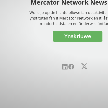
Mercator Network Newsl
Wolle jo op de hichte bliuwe fan de aktivite
ynstituten fan it Mercator Network en it lês
minderheidstalen en ûnderwiis ûntfa
Ynskriuwe