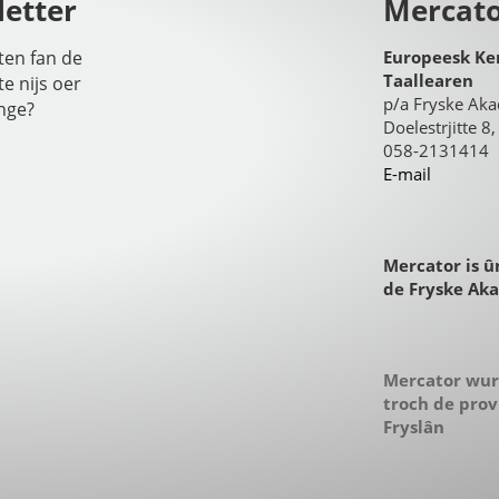
etter
Mercat
iten fan de
Europeesk Ke
Taallearen
te nijs oer
p/a Fryske Ak
nge?
Doelestrjitte 
058-2131414
E-mail
Mercator is û
de Fryske Ak
Mercator wur
troch de prov
Fryslân