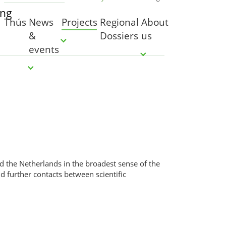
Thús
News
Projects
Regional
About
&
Dossiers
us
Submenu for "Projects"
events
Submenu for "About u
Submenu for "News & events"
d the Netherlands in the broadest sense of the
nd further contacts between scientific