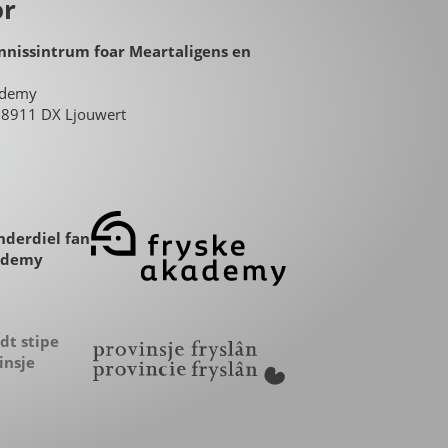
or
nnissintrum foar Meartaligens en
ademy
8, 8911 DX Ljouwert
nderdiel fan
ademy
dt stipe
insje