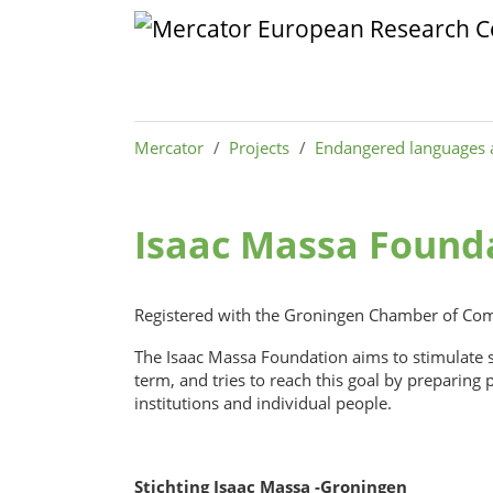
Skip to main content
Skip to page footer
You are here:
Mercator
Projects
Endangered languages 
Isaac Massa Found
Registered with the Groningen Chamber of C
The Isaac Massa Foundation aims to stimulate s
term, and tries to reach this goal by preparing 
institutions and individual people.
Stichting Isaac Massa -Groningen