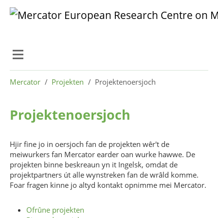
Skip to main content
Skip to page footer
You are here:
Mercator
Projekten
Projektenoersjoch
Projektenoersjoch
Hjir fine jo in oersjoch fan de projekten wêr't de
meiwurkers fan Mercator earder oan wurke hawwe. De
projekten binne beskreaun yn it Ingelsk, omdat de
projektpartners út alle wynstreken fan de wrâld komme.
Foar fragen kinne jo altyd kontakt opnimme mei Mercator.
Ofrûne projekten