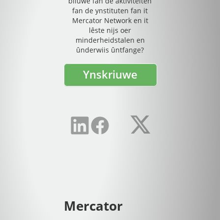
bliuwe fan de aktiviteiten
fan de ynstituten fan it
Mercator Network en it
lêste nijs oer
minderheidstalen en
ûnderwiis ûntfange?
Ynskriuwe
Mercator