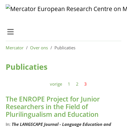
Skip to main content
Skip to page footer
You are here:
Mercator
Over ons
Publicaties
Publicaties
vorige
1
2
3
The ENROPE Project for Junior
Researchers in the Field of
Plurilingualism and Education
In:
The LANGSCAPE Journal - Language Education and